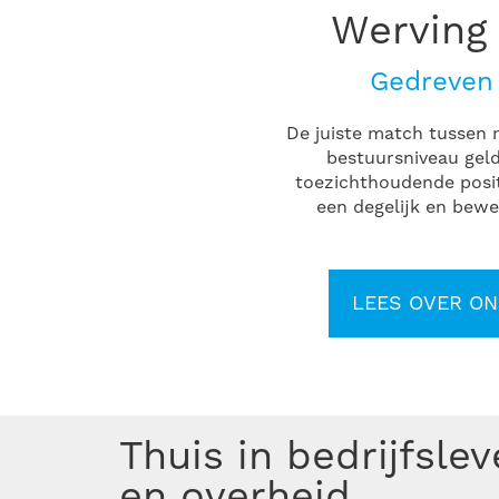
Werving 
Gedreven 
De juiste match tussen m
bestuursniveau geldt
toezichthoudende posit
een degelijk en bewe
LEES OVER ON
Thuis in bedrijfsle
en overheid