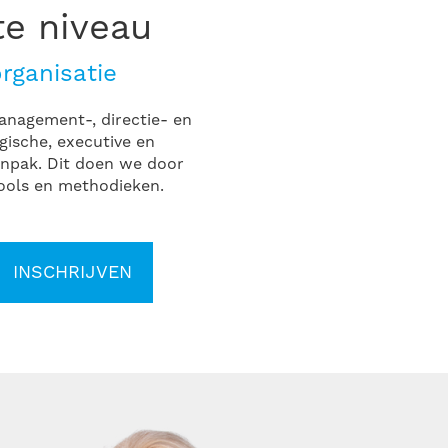
te niveau
rganisatie
management-, directie- en
egische, executive en
anpak. Dit doen we door
tools en methodieken.
INSCHRIJVEN