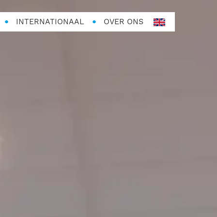
INTERNATIONAAL
OVER ONS
en-
GB