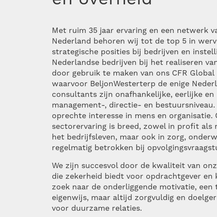
Met ruim 35 jaar ervaring en een netwerk v
Nederland behoren wij tot de top 5 in werv
strategische posities bij bedrijven en inste
Nederlandse bedrijven bij het realiseren va
door gebruik te maken van ons CFR Global
waarvoor BeljonWesterterp de enige Nederl
consultants zijn onafhankelijke, eerlijke e
management-, directie- en bestuursniveau.
oprechte interesse in mens en organisatie.
sectorervaring is breed, zowel in profit als 
het bedrijfsleven, maar ook in zorg, onder
regelmatig betrokken bij opvolgingsvraagstu
We zijn succesvol door de kwaliteit van on
die zekerheid biedt voor opdrachtgever en k
zoek naar de onderliggende motivatie, een t
eigenwijs, maar altijd zorgvuldig en doelge
voor duurzame relaties.