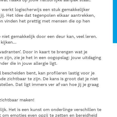
t, wat haaks op jouw natuurlijke aanpak staat.
et werkt logischerwijs een stuk gemakkelijker
ij. Het idee dat tegenpolen elkaar aantrekken,
en vinden het prettig met mensen die op hen
niet gemakkelijk door een deur kan, veel leren.
e kijken…
kwadranten’. Door in kaart te brengen wat je
ën zijn, zie je het in een oogopslag: jouw uitdaging
er die in jouw allergie ligt.
l bescheiden bent, kan profileren lastig voor je
de zichtbaar te zijn. De kans is groot dat je niet
ellen. Dat ligt immers ver af van hoe jij je graag
 zichtbaar maken!
lijk. Het is een kunst om onderlinge verschillen te
 om emoties even opzij te zetten en bereidheid