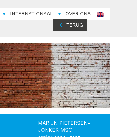
INTERNATIONAAL
OVER ONS
en-
GB
TERUG
MARIJN PIETERSEN-
JONKER MSC