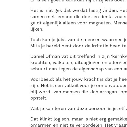
Er is een goede kans dat hij of zij iets doe
Het is niet gek dat we dat lastig vinden. H
samen met iemand die doet en denkt zoals j
geldt eigenlijk alleen voor magneten. Mens
lijken.
Toch kan je juist van de mensen waarmee je 
Mits je bereid bent door de irritatie heen t
Daniel Ofman vat dit treffend in zijn ‘kern
krachten, valkuilen, uitdagingen en allergie
schuurt aan tegen de eigenschap van een and
Voorbeeld: als het jouw kracht is dat je hee
zijn. Het is een valkuil voor je om onvoldoen
blij wordt van mensen die zich arrogant opst
opstelt.
Wat je kan leren van deze persoon is jezelf
Dat klinkt logisch, maar is niet erg gemakke
omarmen en niet te veroordelen. Het vraagt