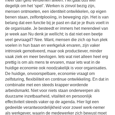
meer dan geld verdienen alleen. Het gaat dus wel
degelijk om het ‘spel’. Werken is zinvol bezig zijn,
mensen ontmoeten, een identiteit ontwikkelen, op eigen
benen staan, zelfontplooiing, in beweging zijn. Het is van
belang dat een functie bij je past en dat je je thuis voelt in
de organisatie. Je besteedt er immers het merendeel van
je week aan Nu denk je wellicht; is dat niet een beetje
veel gevraagd? Nee. Want, mensen die zich op hun plek
voelen in hun baan en werkgeluk ervaren, zijn vaker
intrinsiek gemotiveerd, maar ook productiever, minder
vaak ziek en meer bevlogen. Iets wat niet alleen heel erg
prettig is om als mens te ervaren, maar iets wat in de
huidige economie ook noodzakelijk is voor organisaties.
De huidige, onvoorspelbare, economie vraagt om
zelfsturing, flexibiliteit en continue ontwikkeling. En dat in
combinatie met een steeds krapper wordende
arbeidsmarkt. Niet voor niets staan onderwerpen als
duurzame inzetbaarheid, vitaliteit en persoonlijk
effectiviteit steeds vaker op de agenda. Hier ligt een
gedeelde verantwoordelijkheid voor zowel werk-nemer
als werkgever, waarin de medewerker zich bewust moet