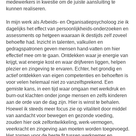
medewerkers in kwestie om de juiste aansluiting te
kunnen realiseren.
In mijn werk als Arbeids- en Organisatiepsycholoog zie ik
dagelijks het effect van persoonlijkheids-onderzoeken en
assessments op hetgeen waaraan ik destijds zelf zoveel
behoefte had. Inzicht in talenten, valkuilen en
gedragspatronen geven mensen hand-vatten om hier
effectief mee om te gaan. Ontdekken waar je energie van
krijgt, wat energie kost en waar drijfveren liggen, helpen
plezier en zingeving te ervaren. Echter, het grondig en
actief ontdekken van eigen competenties en behoeften is
voor velen helemaal niet zo vanzelfsprekend. Een
gemiste kans, in een tijd waar omgaan met werkdruk en
burn-out klachten onder jonge mensen en zelfs kinderen
aan de orde van de dag zijn. Hier is winst te behalen.
Hoewel ik steeds meer focus zie op vitaliteit door middel
van aandacht voor bewegen en gezonde voeding,
zouden hier ook zelfontwikkeling, werk-vermogen,
veerkracht en zingeving aan moeten worden toegevoegd.
Het zorgen voor de beste fit tussen werknemer en