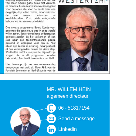
MR. WILLEM HEIN
algemeen directeur
06 - 51817154
Send a message
Linkedin