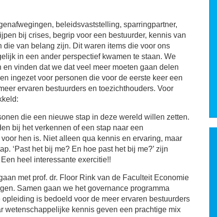
genafwegingen, beleidsvaststelling, sparringpartner,
ijpen bij crises, begrip voor een bestuurder, kennis van
die van belang zijn. Dit waren items die voor ons
gelijk in een ander perspectief kwamen te staan. We
 en vinden dat we dat veel meer moeten gaan delen
 ingezet voor personen die voor de eerste keer een
 meer ervaren bestuurders en toezichthouders. Voor
kkeld:
onen die een nieuwe stap in deze wereld willen zetten.
en bij het verkennen of een stap naar een
oor hen is. Niet alleen qua kennis en ervaring, maar
p. ‘Past het bij me? En hoe past het bij me?’ zijn
en heel interessante exercitie!!
an met prof. dr. Floor Rink van de Faculteit Economie
oningen. Samen gaan we het governance programma
e opleiding is bedoeld voor de meer ervaren bestuurders
ar wetenschappelijke kennis geven een prachtige mix