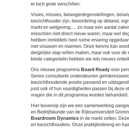
er toch grote verschillen.
Visies, missies, belangentegenstellingen, belan
toezichthouder zijn, beoordeling op afstand, ingr
markt en wetgeving…. zo maar een aantal zaken 
misschien niet direct nieuw waren, maar wel de
hebben inmiddels heel ruime ervaring opgedaan
met vrouwen en mannen. Onze kennis kan worden
dergelijke stap willen maken, maar ook voor de
beide categorieën hebben we iets nieuws ontwi
Ons nieuwe programma
Board Ready
voor pers
Senior consultants ondersteunen geïnteresseerd
toezichthoudende positie passend en uitdagend v
juist ook of hun vaardigheden passen bij deze sta
vragen die in dit programma worden behandeld. E
Hier bovenop zijn we een samenwerking aangega
en Bedrijfskunde van de Rijksuniversiteit Gr
Boardroom Dynamics
in de markt zetten. Dez
en toezichthouders. Onze praktijkinbreng en ha